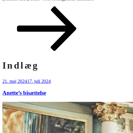
Rul
ned
til
indhold
Indlæg
Udgivet
21. maj 2024
17. juli 2024
den
Anette’s bisættelse