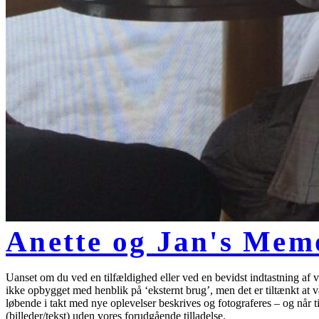
Anette og Jan's Mem
Uanset om du ved en tilfældighed eller ved en bevidst indtastning af v
ikke opbygget med henblik på ‘eksternt brug’, men det er tiltænkt at væ
løbende i takt med nye oplevelser beskrives og fotograferes – og når ti
(billeder/tekst) uden vores forudgående tilladelse.