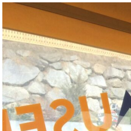
Videre
til
indhold