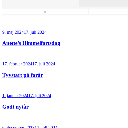
«
Udgivet
9. maj 2024
17. juli 2024
den
Anette’s Himmelfartsdag
Udgivet
17. februar 2024
17. juli 2024
den
Tyvstart på forår
Udgivet
1. januar 2024
17. juli 2024
den
Godt nytår
Udgivet
6. december 2023
17. juli 2024