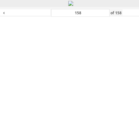
‹
of
158