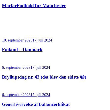
den
MorfarFodboldTur Manchester
Udgivet
10. september 2023
17. juli 2024
den
Finland – Danmark
Udgivet
6. september 2023
17. juli 2024
den
Bryllupsdag nr. 43 (det blev den sidste 😢)
Udgivet
6. september 2023
17. juli 2024
den
Generhvervelse af balloncertifikat