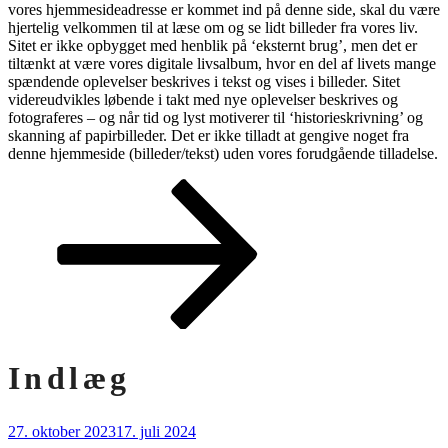
vores hjemmesideadresse er kommet ind på denne side, skal du være
hjertelig velkommen til at læse om og se lidt billeder fra vores liv.
Sitet er ikke opbygget med henblik på ‘eksternt brug’, men det er
tiltænkt at være vores digitale livsalbum, hvor en del af livets mange
spændende oplevelser beskrives i tekst og vises i billeder. Sitet
videreudvikles løbende i takt med nye oplevelser beskrives og
fotograferes – og når tid og lyst motiverer til ‘historieskrivning’ og
skanning af papirbilleder. Det er ikke tilladt at gengive noget fra
denne hjemmeside (billeder/tekst) uden vores forudgående tilladelse.
Rul
ned
til
indhold
Indlæg
Udgivet
27. oktober 2023
17. juli 2024