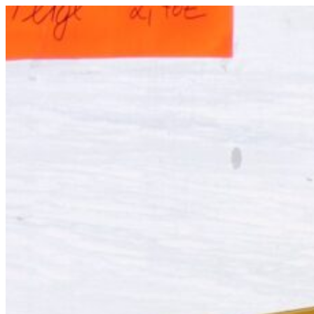
Videre
til
indhold