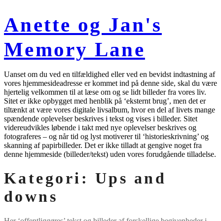
Videre
til
Anette og Jan's
indhold
Memory Lane
Uanset om du ved en tilfældighed eller ved en bevidst indtastning af
vores hjemmesideadresse er kommet ind på denne side, skal du være
hjertelig velkommen til at læse om og se lidt billeder fra vores liv.
Sitet er ikke opbygget med henblik på ‘eksternt brug’, men det er
tiltænkt at være vores digitale livsalbum, hvor en del af livets mange
spændende oplevelser beskrives i tekst og vises i billeder. Sitet
videreudvikles løbende i takt med nye oplevelser beskrives og
fotograferes – og når tid og lyst motiverer til ‘historieskrivning’ og
skanning af papirbilleder. Det er ikke tilladt at gengive noget fra
denne hjemmeside (billeder/tekst) uden vores forudgående tilladelse.
Kategori:
Ups and
downs
Her ‘offentliggøres’ tekst og billeder af forskellige begivenheder i