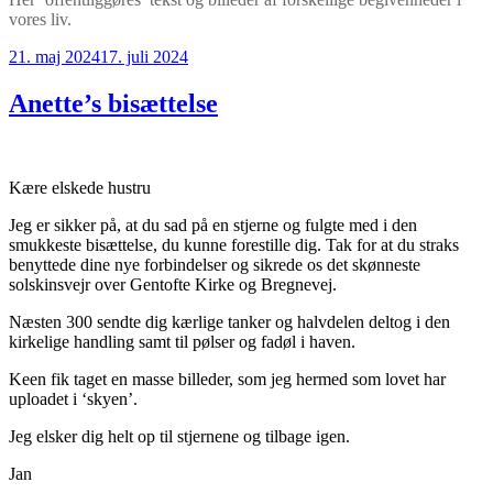
vores liv.
Udgivet
21. maj 2024
17. juli 2024
den
Anette’s bisættelse
Kære elskede hustru
Jeg er sikker på, at du sad på en stjerne og fulgte med i den
smukkeste bisættelse, du kunne forestille dig. Tak for at du straks
benyttede dine nye forbindelser og sikrede os det skønneste
solskinsvejr over Gentofte Kirke og Bregnevej.
Næsten 300 sendte dig kærlige tanker og halvdelen deltog i den
kirkelige handling samt til pølser og fadøl i haven.
Keen fik taget en masse billeder, som jeg hermed som lovet har
uploadet i ‘skyen’.
Jeg elsker dig helt op til stjernene og tilbage igen.
Jan