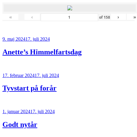
«
‹
›
»
of
158
Udgivet
9. maj 2024
17. juli 2024
den
Anette’s Himmelfartsdag
Udgivet
17. februar 2024
17. juli 2024
den
Tyvstart på forår
Udgivet
1. januar 2024
17. juli 2024
den
Godt nytår