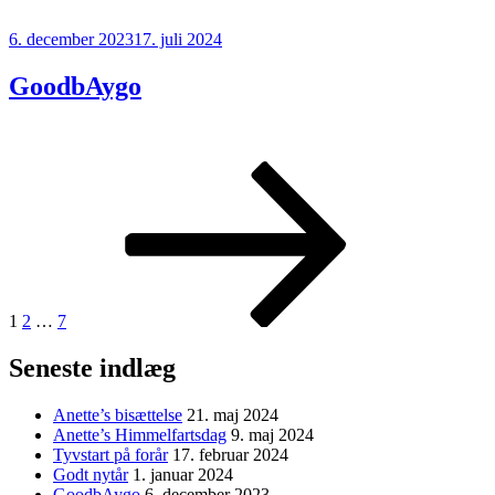
Udgivet
6. december 2023
17. juli 2024
den
GoodbAygo
Indlægsinddeling
Side
Side
Side
Næste
side
1
2
…
7
Seneste indlæg
Anette’s bisættelse
21. maj 2024
Anette’s Himmelfartsdag
9. maj 2024
Tyvstart på forår
17. februar 2024
Godt nytår
1. januar 2024
GoodbAygo
6. december 2023