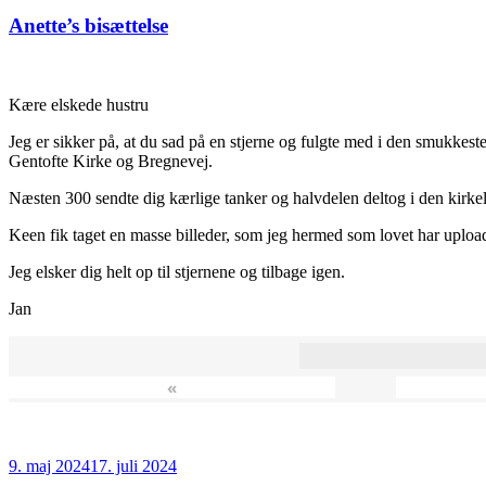
den
Anette’s bisættelse
Kære elskede hustru
Jeg er sikker på, at du sad på en stjerne og fulgte med i den smukkeste
Gentofte Kirke og Bregnevej.
Næsten 300 sendte dig kærlige tanker og halvdelen deltog i den kirkeli
Keen fik taget en masse billeder, som jeg hermed som lovet har upload
Jeg elsker dig helt op til stjernene og tilbage igen.
Jan
«
Udgivet
9. maj 2024
17. juli 2024
den