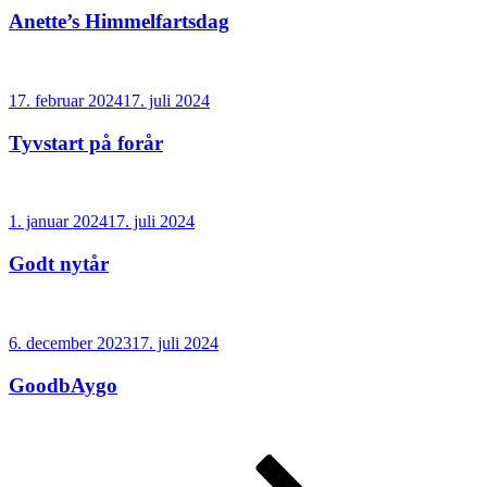
Anette’s Himmelfartsdag
Udgivet
17. februar 2024
17. juli 2024
den
Tyvstart på forår
Udgivet
1. januar 2024
17. juli 2024
den
Godt nytår
Udgivet
6. december 2023
17. juli 2024
den
GoodbAygo
Indlægsinddeling
Side
Side
Side
Næste
side