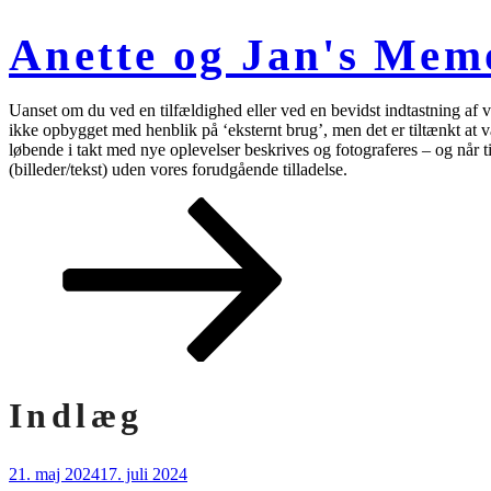
Videre
til
Anette og Jan's Mem
indhold
Uanset om du ved en tilfældighed eller ved en bevidst indtastning af v
ikke opbygget med henblik på ‘eksternt brug’, men det er tiltænkt at væ
løbende i takt med nye oplevelser beskrives og fotograferes – og når ti
(billeder/tekst) uden vores forudgående tilladelse.
Rul
ned
til
indhold
Indlæg
Udgivet
21. maj 2024
17. juli 2024