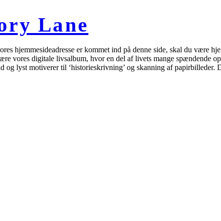
ory Lane
ores hjemmesideadresse er kommet ind på denne side, skal du være hjertel
re vores digitale livsalbum, hvor en del af livets mange spændende oplev
d og lyst motiverer til ‘historieskrivning’ og skanning af papirbilleder.