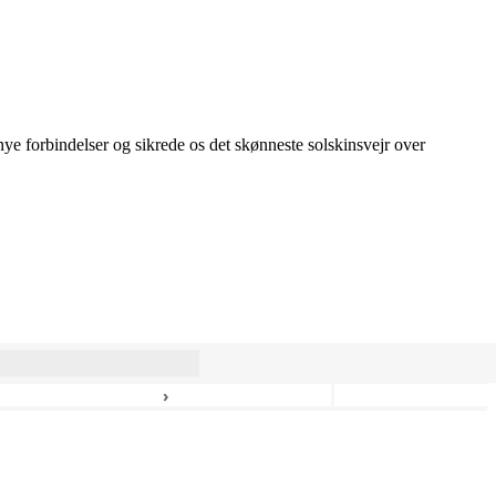
 nye forbindelser og sikrede os det skønneste solskinsvejr over
›
8