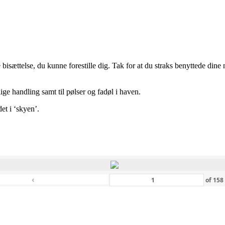
 bisættelse, du kunne forestille dig. Tak for at du straks benyttede dine
ge handling samt til pølser og fadøl i haven.
et i ‘skyen’.
‹
of
15