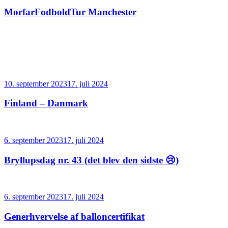
den
MorfarFodboldTur Manchester
Udgivet
10. september 2023
17. juli 2024
den
Finland – Danmark
Udgivet
6. september 2023
17. juli 2024
den
Bryllupsdag nr. 43 (det blev den sidste 😢)
Udgivet
6. september 2023
17. juli 2024
den
Generhvervelse af balloncertifikat