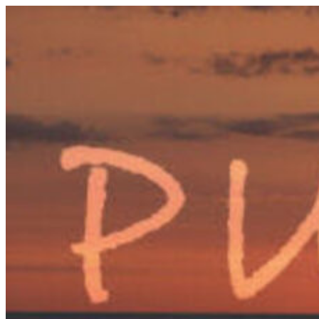
Videre
til
indhold