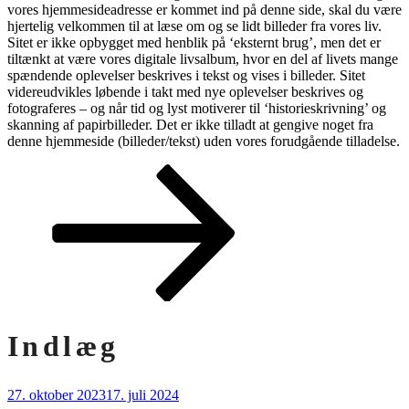
vores hjemmesideadresse er kommet ind på denne side, skal du være
hjertelig velkommen til at læse om og se lidt billeder fra vores liv.
Sitet er ikke opbygget med henblik på ‘eksternt brug’, men det er
tiltænkt at være vores digitale livsalbum, hvor en del af livets mange
spændende oplevelser beskrives i tekst og vises i billeder. Sitet
videreudvikles løbende i takt med nye oplevelser beskrives og
fotograferes – og når tid og lyst motiverer til ‘historieskrivning’ og
skanning af papirbilleder. Det er ikke tilladt at gengive noget fra
denne hjemmeside (billeder/tekst) uden vores forudgående tilladelse.
Rul
ned
til
indhold
Indlæg
Udgivet
27. oktober 2023
17. juli 2024