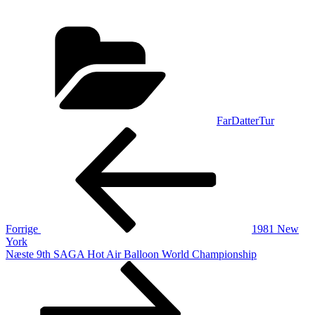
Kategorier
FarDatterTur
Indlægsnavigation
Forrige
indlæg
Forrige
1981 New
York
Næste
Næste
9th SAGA Hot Air Balloon World Championship
indlæg