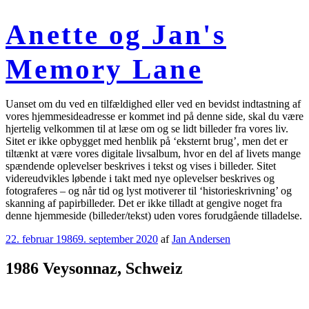
Videre
til
Anette og Jan's
indhold
Memory Lane
Uanset om du ved en tilfældighed eller ved en bevidst indtastning af
vores hjemmesideadresse er kommet ind på denne side, skal du være
hjertelig velkommen til at læse om og se lidt billeder fra vores liv.
Sitet er ikke opbygget med henblik på ‘eksternt brug’, men det er
tiltænkt at være vores digitale livsalbum, hvor en del af livets mange
spændende oplevelser beskrives i tekst og vises i billeder. Sitet
videreudvikles løbende i takt med nye oplevelser beskrives og
fotograferes – og når tid og lyst motiverer til ‘historieskrivning’ og
skanning af papirbilleder. Det er ikke tilladt at gengive noget fra
denne hjemmeside (billeder/tekst) uden vores forudgående tilladelse.
Udgivet
22. februar 1986
9. september 2020
af
Jan Andersen
den
1986 Veysonnaz, Schweiz